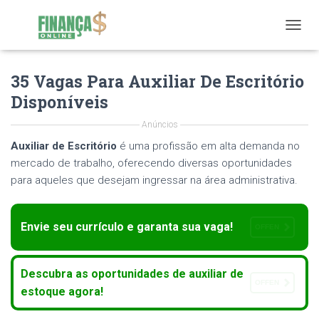
T
O
G
35 Vagas Para Auxiliar De Escritório
G
L
Disponíveis
E
N
Anúncios
A
V
Auxiliar de Escritório
é uma profissão em alta demanda no
I
mercado de trabalho, oferecendo diversas oportunidades
G
para aqueles que desejam ingressar na área administrativa.
A
T
I
O
Envie seu currículo e garanta sua vaga!
OFFEN
N
Descubra as oportunidades de auxiliar de
OFFEN
estoque agora!