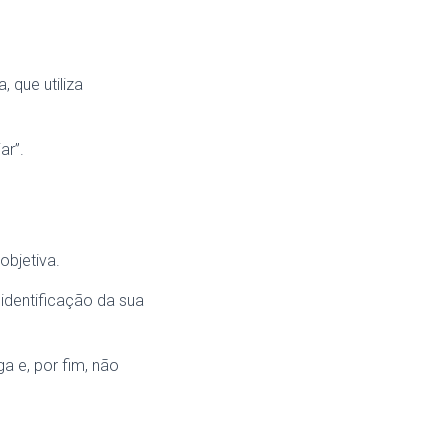
 que utiliza
ar”.
objetiva.
 identificação da sua
a e, por fim, não