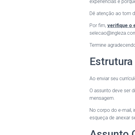
experiências e porq
Dê atenção ao tom 
Por fim,
verifique o
selecao@ingleza.co
Termine agradecendo 
Estrutura
Ao enviar seu currícu
O assunto deve ser di
mensagem.
No corpo do e-mail, 
esqueça de anexar s
Assunto C