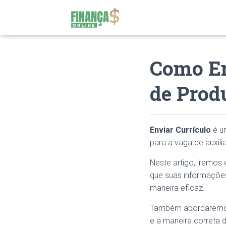
Como En
de Prod
Enviar Currículo
é um
para a vaga de auxili
Neste artigo, iremos 
que suas informaçõe
maneira eficaz.
Também abordaremos a
e a maneira correta