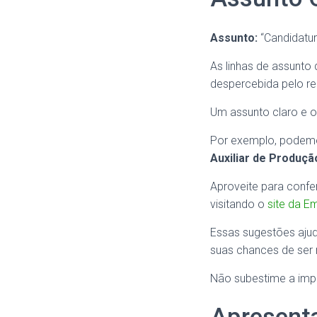
Assunto:
“Candidatu
As linhas de assunto
despercebida pelo re
Um assunto claro e o
Por exemplo, podemos
Auxiliar de Produçã
Aproveite para confer
visitando o
site da E
Essas sugestões aj
suas chances de ser 
Não subestime a impor