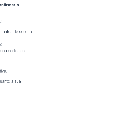
onfirmar o
a.
antes de solicitar
o.
o ou cortesias
iva.
quanto à sua