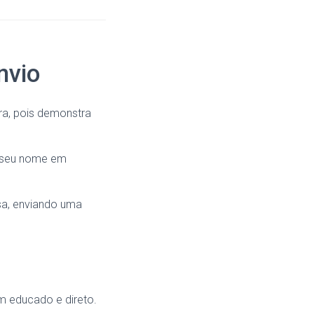
nvio
ra, pois demonstra
r seu nome em
esa, enviando uma
m educado e direto.