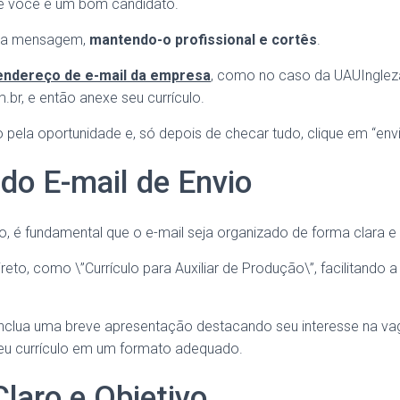
ue você é um bom candidato.
da mensagem,
mantendo-o profissional e cortês
.
 endereço de e-mail da empresa
, como no caso da UAUIngleza,
m.br
, e então anexe seu currículo.
pela oportunidade e, só depois de checar tudo, clique em “envi
 do E-mail de Envio
lo, é fundamental que o e-mail seja organizado de forma clara e 
reto, como \”Currículo para Auxiliar de Produção\”, facilitando a
inclua uma breve apresentação destacando seu interesse na vag
eu currículo em um formato adequado.
laro e Objetivo