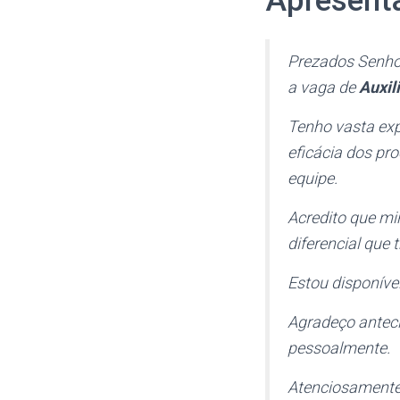
Apresenta
Prezados Senho
a vaga de
Auxil
Tenho vasta exp
eficácia dos pro
equipe.
Acredito que mi
diferencial que 
Estou disponível
Agradeço anteci
pessoalmente.
Atenciosamente