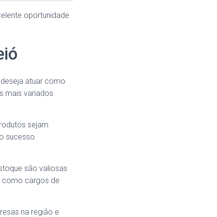
elente oportunidade
eió
 deseja atuar como
os mais variados
produtos sejam
 o sucesso
estoque são valiosas
s, como cargos de
resas na região e