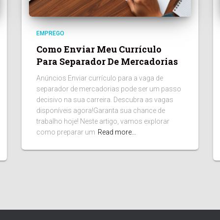
EMPREGO
Como Enviar Meu Currículo
Para Separador De Mercadorias
Anúncios Enviar currículo para a vaga de
separador de mercadorias pode ser um passo
decisivo na sua carreira. Descubra as vagas
disponíveis agora!Garanta sua chance de
trabalho hoje! Neste artigo, vamos explorar
como preparar um
Read more…