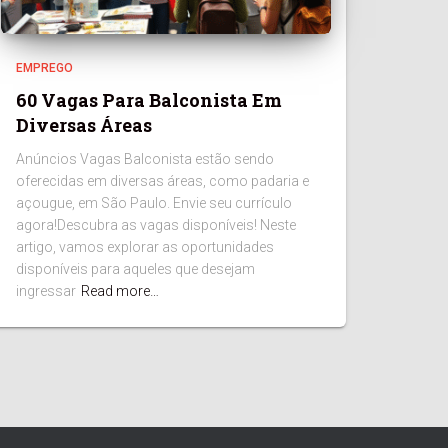
EMPREGO
60 Vagas Para Balconista Em
Diversas Áreas
Anúncios Vagas Balconista estão sendo
oferecidas em diversas áreas, como padaria e
açougue, em São Paulo. Envie seu currículo
agora!Descubra as vagas disponíveis! Neste
artigo, vamos explorar as oportunidades
disponíveis para aqueles que desejam
ingressar
Read more…