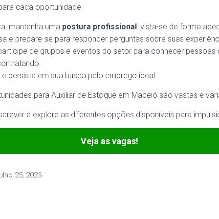
 para cada oportunidade.
sta, mantenha uma
postura profissional
: vista-se de forma ad
sa e prepare-se para responder perguntas sobre suas experiênci
 participe de grupos e eventos do setor para conhecer pessoas
ontratando.
 e persista em sua busca pelo emprego ideal.
rtunidades para Auxiliar de Estoque em Maceió são vastas e var
screver e explore as diferentes opções disponíveis para impulsio
Veja as vagas!
julho 25, 2025