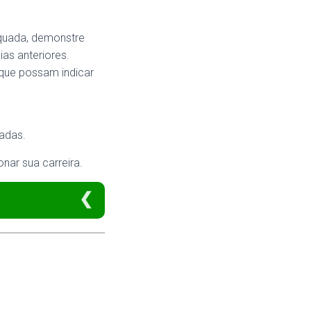
equada, demonstre
as anteriores.
 que possam indicar
iadas.
nar sua carreira.