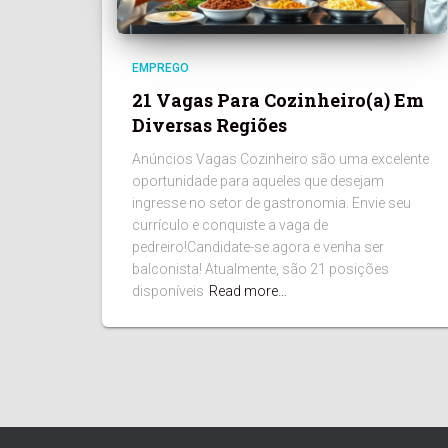
EMPREGO
21 Vagas Para Cozinheiro(a) Em
Diversas Regiões
Anúncios Vagas Cozinheiro são uma excelente
oportunidade para aqueles que desejam
ingresse no setor de gastronomia. Envie seu
currículo e conquiste a vaga de
pedreiro!Candidate-se agora e venha ser
balconista! Atualmente, são 21 posições
disponíveis
Read more…