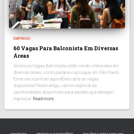
EMPREGO
60 Vagas Para Balconista Em Diversas
Áreas
Anúncios Vagas Balconista estão sendo oferecidas em
diversas áreas, como padaria e açougue, em São Paulo.
Envie seu currículo agora!Descubra as vagas
disponíveis! Neste artigo, vamos explorar as
oportunidades disponíveis para aqueles que desejam
ingressar
Read more…