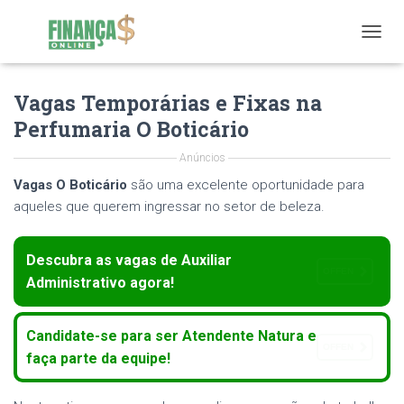
T
O
G
Vagas Temporárias e Fixas na
G
L
Perfumaria O Boticário
E
N
Anúncios
A
V
Vagas O Boticário
são uma excelente oportunidade para
I
aqueles que querem ingressar no setor de beleza.
G
A
T
Descubra as vagas de Auxiliar
I
OFFEN
Administrativo agora!
O
N
Candidate-se para ser Atendente Natura e
OFFEN
faça parte da equipe!