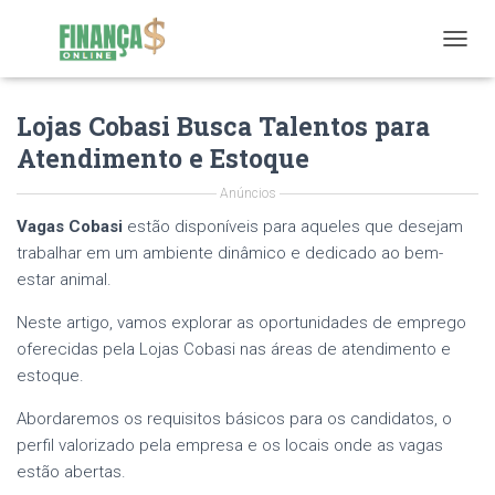
T
O
G
Lojas Cobasi Busca Talentos para
G
L
Atendimento e Estoque
E
N
Anúncios
A
V
Vagas Cobasi
estão disponíveis para aqueles que desejam
I
trabalhar em um ambiente dinâmico e dedicado ao bem-
G
estar animal.
A
T
Neste artigo, vamos explorar as oportunidades de emprego
I
oferecidas pela Lojas Cobasi nas áreas de atendimento e
O
N
estoque.
Abordaremos os requisitos básicos para os candidatos, o
perfil valorizado pela empresa e os locais onde as vagas
estão abertas.