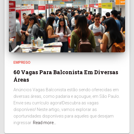
EMPREGO
60 Vagas Para Balconista Em Diversas
Áreas
Anúncios Vagas Balconista estão sendo oferecidas em
diversas áreas, como padaria e açougue, em São Paulo.
Envie seu currículo agora!Descubra as vagas
disponíveis! Neste artigo, vamos explorar as
oportunidades disponíveis para aqueles que desejam
ingressar
Read more…