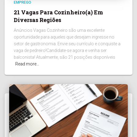
EMPREGO
21 Vagas Para Cozinheiro(a) Em
Diversas Regiões
Anúncios Vagas Cozinheiro são uma excelente
oportunidade para aqueles que desejam ingresse no
setor de gastronomia. Envie seu currículo e conquiste a
vaga de pedreiro!Candidate-se agora e venha ser
balconista! Atualmente, são 21 posições disponíveis
Read more…