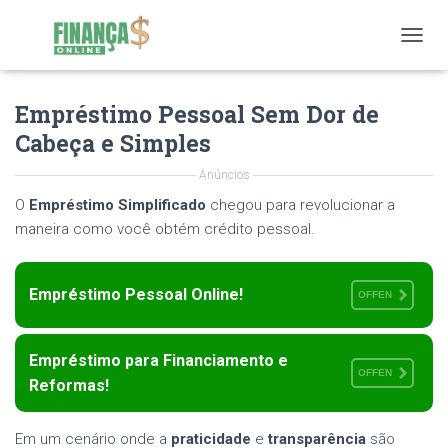
T
O
G
Empréstimo Pessoal Sem Dor de
G
L
Cabeça e Simples
E
N
Anúncios
A
V
O
Empréstimo Simplificado
chegou para revolucionar a
I
maneira como você obtém crédito pessoal.
G
A
T
Empréstimo Pessoal Online!
OFFEN
I
O
N
Empréstimo para Financiamento e
OFFEN
Reformas!
Em um cenário onde a
praticidade
e
transparência
são