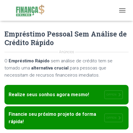
T
O
G
Empréstimo Pessoal Sem Análise de
G
L
Crédito Rápido
E
N
Anúncios
A
V
O
Empréstimo Rápido
sem análise de crédito tem se
I
tornado uma
alternativa crucial
para pessoas que
G
necessitam de recursos financeiros imediatos.
A
T
I
O
Realize seus sonhos agora mesmo!
OFFEN
N
Financie seu próximo projeto de forma
OFFEN
rápida!