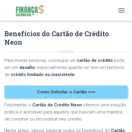
T
O
G
Benefícios do Cartão de Crédito
G
L
Neon
E
N
Anúncios
A
V
Para muitas pessoas, conseguir um
cartão de crédito
pode
I
ser um
desafio
, especialmente quando se tem um histórico
G
de
crédito limitado ou inexistente
.
A
T
I
Como Solicitar o Cartão >>>
O
N
Felizmente, o
Cartão de Crédito Neon
oferece uma solução
prática e acessível para aqueles que buscam uma maneira
de construir ou reconstruir seu crédito.
Neste artigo, vamos explorar todos os benefícios do
Cartão