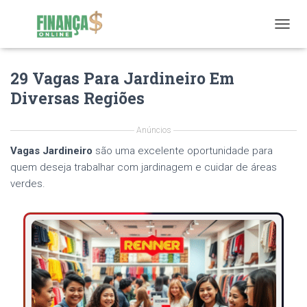
T
O
G
29 Vagas Para Jardineiro Em
G
L
Diversas Regiões
E
N
A
Anúncios
V
Vagas Jardineiro
são uma excelente oportunidade para
I
G
quem deseja trabalhar com jardinagem e cuidar de áreas
A
verdes.
T
I
O
N