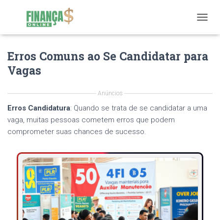
T
O
G
Erros Comuns ao Se Candidatar para
G
L
Vagas
E
N
A
Anúncios
V
Erros Candidatura
: Quando se trata de se candidatar a uma
I
G
vaga, muitas pessoas cometem erros que podem
A
comprometer suas chances de sucesso.
T
I
O
N