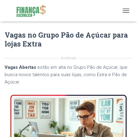
T
O
G
Vagas no Grupo Pão de Açúcar para
G
L
lojas Extra
E
N
A
Anúncios
V
Vagas Abertas
estão em alta no Grupo Pão de Açúcar, que
I
G
busca novos talentos para suas lojas, como Extra e Pão de
A
Açúcar.
T
I
O
N