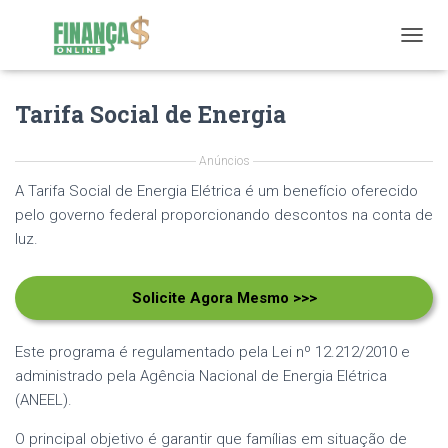
T
O
G
Tarifa Social de Energia
G
L
E
Anúncios
N
A
A Tarifa Social de Energia Elétrica é um benefício oferecido
V
pelo governo federal proporcionando descontos na conta de
I
luz.
G
A
T
Solicite Agora Mesmo >>>
I
O
N
Este programa é regulamentado pela Lei nº 12.212/2010 e
administrado pela Agência Nacional de Energia Elétrica
(ANEEL).
O principal objetivo é garantir que famílias em situação de