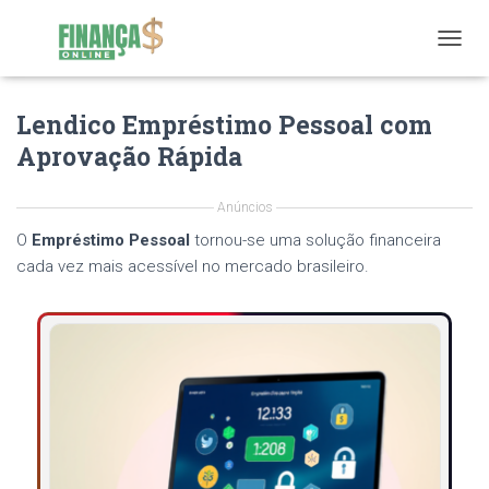
T
O
G
Lendico Empréstimo Pessoal com
G
L
Aprovação Rápida
E
N
A
Anúncios
V
O
Empréstimo Pessoal
tornou-se uma solução financeira
I
G
cada vez mais acessível no mercado brasileiro.
A
T
I
O
N