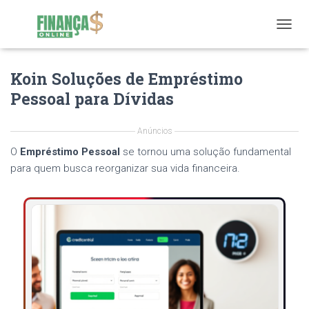
T
O
G
Koin Soluções de Empréstimo
G
L
Pessoal para Dívidas
E
N
A
Anúncios
V
O
Empréstimo Pessoal
se tornou uma solução fundamental
I
G
para quem busca reorganizar sua vida financeira.
A
T
I
O
N